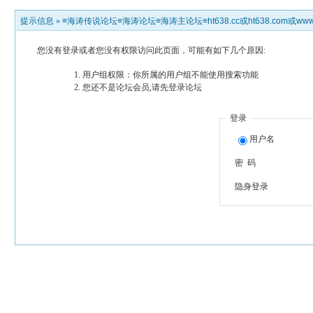
提示信息 »
≡海涛传说论坛≡海涛论坛≡海涛主论坛≡ht638.cc或ht638.com或www.h
您没有登录或者您没有权限访问此页面，可能有如下几个原因:
用户组权限：你所属的用户组不能使用搜索功能
您还不是论坛会员,请先登录论坛
登录
用户名
密 码
隐身登录