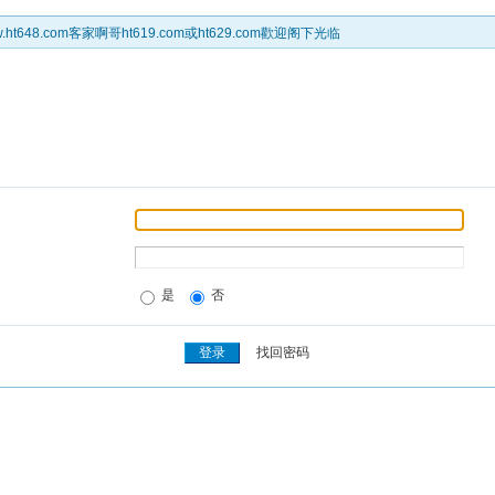
t648.com客家啊哥ht619.com或ht629.com歡迎阁下光临
是
否
找回密码