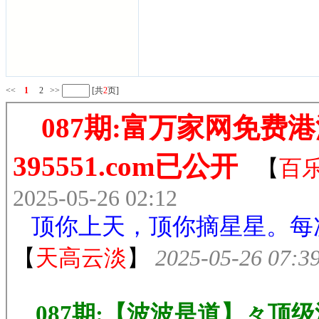
<<
1
2
>>
[共
2
页]