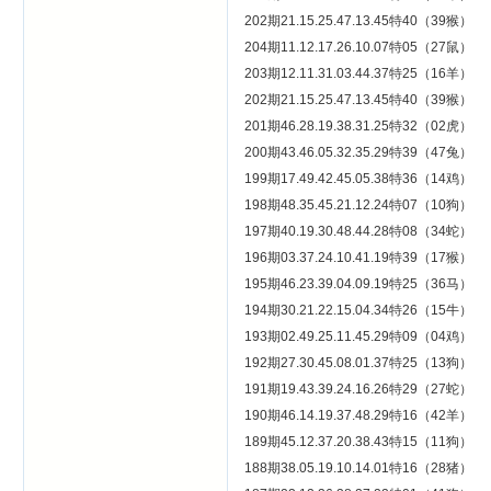
202期21.15.25.47.13.45特40（39猴）
204期11.12.17.26.10.07特05（27鼠）
203期12.11.31.03.44.37特25（16羊）
202期21.15.25.47.13.45特40（39猴）
201期46.28.19.38.31.25特32（02虎）
200期43.46.05.32.35.29特39（47兔）
199期17.49.42.45.05.38特36（14鸡）
198期48.35.45.21.12.24特07（10狗）
197期40.19.30.48.44.28特08（34蛇）
196期03.37.24.10.41.19特39（17猴）
195期46.23.39.04.09.19特25（36马）
194期30.21.22.15.04.34特26（15牛）
193期02.49.25.11.45.29特09（04鸡）
192期27.30.45.08.01.37特25（13狗）
191期19.43.39.24.16.26特29（27蛇）
190期46.14.19.37.48.29特16（42羊）
189期45.12.37.20.38.43特15（11狗）
188期38.05.19.10.14.01特16（28猪）