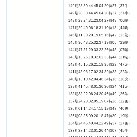
149期28.30.44.45.04.20特27（37牛）
149期28.30.44.45.04.20特27（37牛）
148期28.24.31.23.04.27特48（06蛇）
147期29.40.06.18.31.10特13（44狗）
146期11.30.20.19.05.16特42（13鼠）
145期36.43.25.32.37.18特05（23蛇）
144期47.31.29.33.22.26特43（07猪）
143期13.26.18.32.02.33特44（21蛇）
142期45.15.26.21.18.35特23（47龙）
141期43.08.17.02.34.32特33（22羊）
140期13.10.42.04.46.34特16（18虎）
139期41.45.48.01.36.30特24（41龙）
138期38.22.06.24.20.46特49（26羊）
137期24.20.32.05.19.07特26（12兔）
136期01.14.24.17.15.12特48（40鸡）
135期08.35.09.20.18.47特30（19猴）
134期24.46.40.44.22.49特37（27兔）
133期38.14.23.01.26.44特07（45牛）