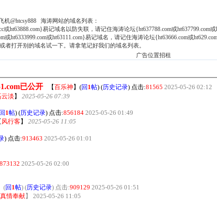
，飞机@htcsy888 海涛网站的域名列表：
38.cc或ht63888.com}易记域名以防失联，请记住海涛论坛{ht637788.com或ht637799.com或h
m或ht6333999.com或ht63111.com}易记域名，请记住海涛论坛{ht63666.com或ht629.com或h
.或者打开别的域名试一下。请拿笔记好我们的域名列表。
广告位置招租