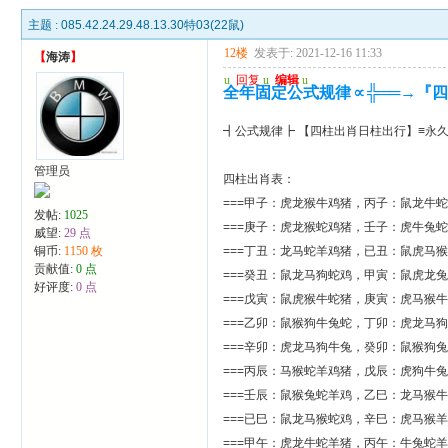
主题 :
085.42.24.29.48.13.30特03(22鼠)
12楼
发表于: 2021-12-16 11:33
【
海涛
】
u
回复
u
编辑
u
全年固定公式规律∝╬══→『
┫公式规律┣ 【四柱出肖日柱出行】≡永久
管理员
四柱出肖表：
===甲子：虎龙猴牛鸡猪，丙子：鼠龙牛
发帖:
1025
===庚子：虎龙猴蛇鸡猪，壬子：虎牛兔
威望:
29 点
铜币:
1150 枚
===丁丑：龙马蛇羊鸡猪，已丑：鼠虎马
贡献值:
0 点
===癸丑：鼠龙马狗蛇鸡，甲寅：鼠虎龙
好评度:
0 点
===戊寅：鼠虎猴牛蛇猪，庚寅：虎马猴
===乙卯：鼠猴狗牛兔蛇，丁卯：虎龙马
===辛卯：虎龙马狗牛兔，癸卯：鼠猴狗
===丙辰：马猴蛇羊鸡猪，戊辰：虎狗牛
===壬辰：鼠猴兔蛇羊鸡，乙巳：龙马猴
===已巳：鼠龙马猴蛇鸡，辛巳：虎马猴
===甲午：虎龙牛蛇羊猪，丙午：牛兔蛇