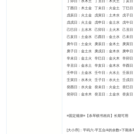
丁卯日：水木土 丁丑日：木火土 丁亥
丁酉日：木土金 丁未日：火金土 丁巳日
戊辰日：火土金 戊寅日：土木水 戊子
戊戌日：火土金 戊申日：金土水 戊午日
己巳日：土水木 己卯日：土火木 己丑
己亥日：土金水 己酉日：金土水 己未日
庚午日：土金火 庚辰日：金木土 庚寅
庚子日：金土水 庚戌日：金木水 庚申日
辛未日：金土火 辛巳日：金火木 辛卯
辛丑日：金水土 辛亥日：金木水 辛酉日
壬申日：土金水 壬午日：火水土 壬辰
壬寅日：水木火 壬子日：水火土 壬戌日:
癸酉日：水火金 癸未日：火金土 癸巳
癸卯日：金水木 癸丑日：土金水 癸亥日
≡固定规律≡【杀琴棋书画肖】长期可用
[大小序]：平码六-平五合/4的余数=下期