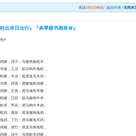
阅读
18553340
次 |
返回列表
|
关闭本
四柱出肖日出行』『杀琴棋书画肖〓』
性≡
蛇鸡猪，戊子；马猴狗兔蛇羊，
蛇羊猪，乙丑：鼠马狗牛兔蛇，
猴蛇猪，辛丑：鼠虎龙马羊鸡，
兔羊猪，丙寅：虎猴兔蛇鸡猪，
牛鸡猪，壬寅：虎马兔蛇羊猪，
狗蛇猪，已卯：鼠马猴狗牛羊，
兔蛇羊，甲辰：虎马狗牛羊鸡，
兔蛇鸡，庚辰：虎龙猴狗兔鸡，
牛兔鸡，丁巳：虎马猴兔羊鸡，
羊鸡猪，癸巳：虎龙马狗兔蛇，
羊鸡猪，戊午：马狗蛇羊鸡猪，