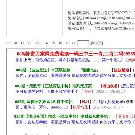
海涛管理员唯一联系业务QQ:276092719
海涛论坛{ht63444.com或ht638.com或ht6
请记住海涛论坛{ht63999.com或ht639999.co
如有域名打不开请尝试在域名前面加www
<<
10
11
12
13
14
15
16
17
>>
[共
98
页]