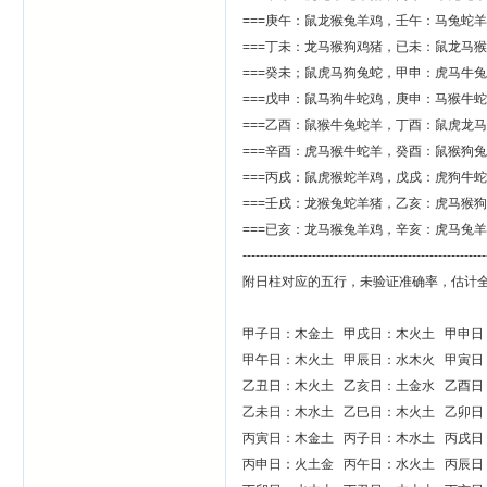
===庚午：鼠龙猴兔羊鸡，壬午：马兔蛇
===丁未：龙马猴狗鸡猪，已未：鼠龙马
===癸未；鼠虎马狗兔蛇，甲申：虎马牛
===戊申：鼠马狗牛蛇鸡，庚申：马猴牛
===乙酉：鼠猴牛兔蛇羊，丁酉：鼠虎龙
===辛酉：虎马猴牛蛇羊，癸酉：鼠猴狗
===丙戌：鼠虎猴蛇羊鸡，戊戌：虎狗牛
===壬戌：龙猴兔蛇羊猪，乙亥：虎马猴
===已亥：龙马猴兔羊鸡，辛亥：虎马兔
--------------------------------------------------------
附日柱对应的五行，未验证准确率，估计全
甲子日：木金土 甲戌日：木火土 甲申
甲午日：木火土 甲辰日：水木火 甲寅日
乙丑日：木火土 乙亥日：土金水 乙酉
乙未日：木水土 乙巳日：木火土 乙卯日
丙寅日：木金土 丙子日：木水土 丙戌日
丙申日：火土金 丙午日：水火土 丙辰日