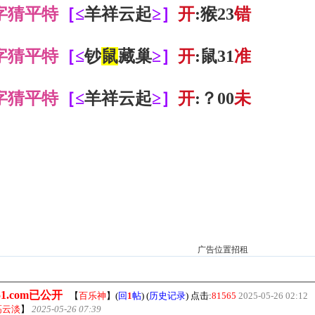
字猜平特
［≤
羊祥云起
≥］
开
:猴23
错
字猜平特
［≤
钞
鼠
藏巢
≥］
开
:鼠31
准
字猜平特
［≤
羊祥云起
≥］
开
:？00
未
广告位置招租