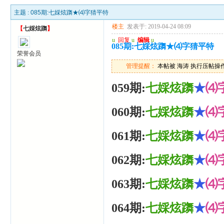
主题 :
085期:七婇炫躌★⑷字猜平特
楼主
发表于: 2019-04-24 08:09
【
七婇炫躌
】
u
回复
u
编辑
u
085期:七婇炫躌★⑷字猜平特
荣誉会员
管理提醒：
本帖被 海涛 执行压帖操作(20
059期:
七婇炫躌
★
⑷
060期:
七婇炫躌
★
⑷
061期:
七婇炫躌
★
⑷
062期:
七婇炫躌
★
⑷
063期:
七婇炫躌
★
⑷
064期:
七婇炫躌
★
⑷