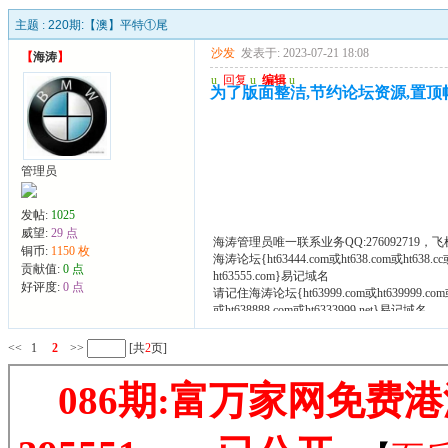
主题 :
220期:【澳】平特①尾
沙发
发表于: 2023-07-21 18:08
【
海涛
】
u
回复
u
编辑
u
为了版面整洁,节约论坛资源,置顶帖,请
管理员
发帖:
1025
威望:
29 点
海涛管理员唯一联系业务QQ:276092719，飞
铜币:
1150 枚
海涛论坛{ht63444.com或ht638.com或ht638
贡献值:
0 点
ht63555.com}易记域名
好评度:
0 点
请记住海涛论坛{ht63999.com或ht639999.com或
或ht638888.com或ht6333999.net}易记域名
如有域名打不开请尝试在域名前面加www.
<<
1
2
>>
[共
2
页]