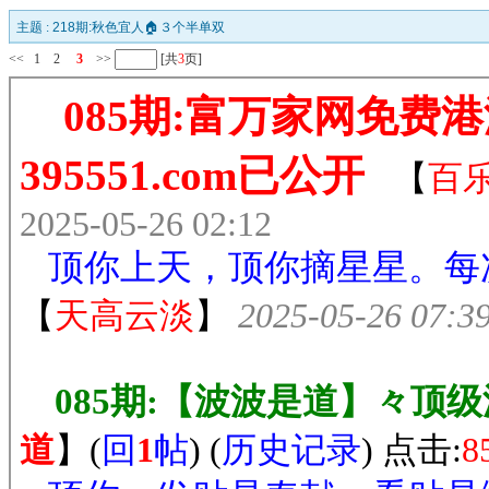
主题 :
218期:秋色宜人🏠３个半单双
<<
1
2
3
>>
[共
3
页]