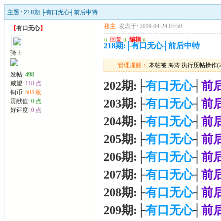
主题 :
218期:├有口无心┤前后中特
楼主
发表于: 2019-04-24 03:50
【
有口无心
】
u
回复
u
编辑
u
218期:├有口无心┤前后中特
骑士
管理提醒：
本帖被 海涛 执行压帖操作(2026
发帖:
498
202期:├
有口无心
┤
前
威望:
118 点
铜币:
504 枚
203期:├
有口无心
┤
前
贡献值:
0 点
好评度:
0 点
204期:├
有口无心
┤
前
205期:├
有口无心
┤
前
206期:├
有口无心
┤
前
207期:├
有口无心
┤
前
208期:├
有口无心
┤
前
209期:├
有口无心
┤
前