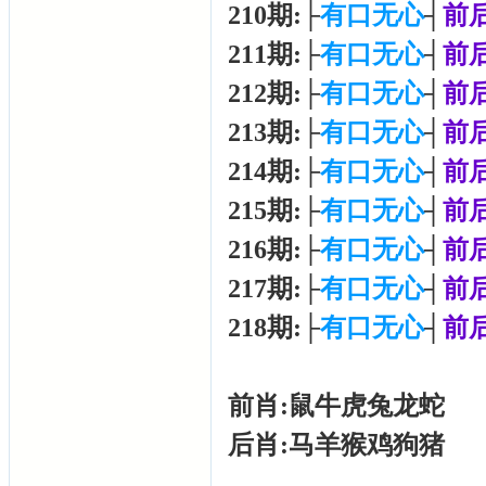
210期:├
有口无心
┤
前
211期:├
有口无心
┤
前
212期:├
有口无心
┤
前
213期:├
有口无心
┤
前
214期:├
有口无心
┤
前
215期:├
有口无心
┤
前
216期:├
有口无心
┤
前
217期:├
有口无心
┤
前
218期:├
有口无心
┤
前
前肖:鼠牛虎兔龙蛇
后肖:马羊猴鸡狗猪