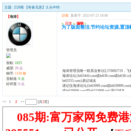
主题 :
219期 【有备无患】⒊头中特
沙发
发表于: 2023-07-21 18:06
【
海涛
】
u
回复
u
编辑
u
为了版面整洁,节约论坛资源,置顶帖,请
管理员
发帖:
1025
威望:
29 点
海涛管理员唯一联系业务QQ:276092719，飞
铜币:
1150 枚
海涛论坛{ht63444.com或ht638.com或ht638
贡献值:
0 点
ht63555.com}易记域名
好评度:
0 点
请记住海涛论坛{ht63999.com或ht639999.com或
或ht638888.com或ht6333999.net}易记域名
如有域名打不开请尝试在域名前面加www.
<<
1
2
>>
[共
2
页]